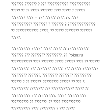
??????? ??????? ? ??? ???????????? ????????????
????? ?? ?? ????? ??????? ???? ????? ? ??????.
???????? ???? — ??? ?????? ????, ??, ????
???????????? ???????? ? ??????? ? ????????????????
?? ????????????? ?????, ?? ????? ???????? ???????
?????.
??????????? ?????? ????? ????? ?? ????????????
??????? ??? ???????? ?????????. ?? Poker.ru
???????????? ???? ??????? ????? ?????? ???? ?? ??????
??????????. ??? ???????? ??????, ??? ?????? ?????????
????????? ???????, ????????? ???????? ??????????
?????? ? ?? ??????. ????????? ?????? ?? ??? 5
?????????? ???????? ??? ????????????? ????? ??
??????????? ??? ??????????. ????? ???????????
?????????? ?? ???????, ?? ???? ???????????
??????????? ???? ????????? ? ??? ?????.