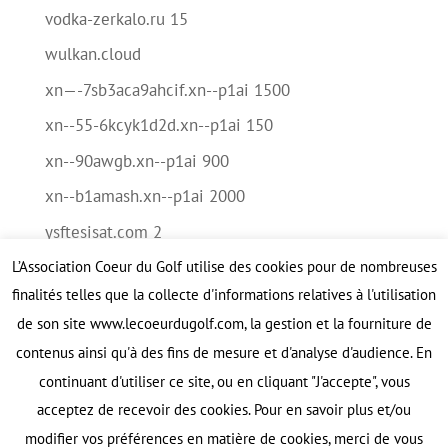
vodka-zerkalo.ru 15
wulkan.cloud
xn—-7sb3aca9ahcif.xn--p1ai 1500
xn--55-6kcyk1d2d.xn--p1ai 150
xn--90awgb.xn--p1ai 900
xn--b1amash.xn--p1ai 2000
ysftesisat.com 2
L’Association Coeur du Golf utilise des cookies pour de nombreuses
Méta
finalités telles que la collecte d'informations relatives à l'utilisation
Connexion
de son site www.lecoeurdugolf.com, la gestion et la fourniture de
contenus ainsi qu'à des fins de mesure et d'analyse d'audience. En
Flux des publications
continuant d'utiliser ce site, ou en cliquant "J'accepte", vous
Flux des commentaires
acceptez de recevoir des cookies. Pour en savoir plus et/ou
Site de WordPress-FR
modifier vos préférences en matière de cookies, merci de vous