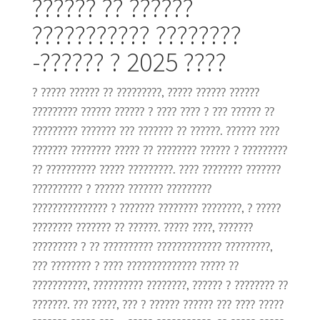
?????? ?? ??????
??????????? ????????
-?????? ? 2025 ????
? ????? ?????? ?? ?????????, ????? ?????? ??????
????????? ?????? ?????? ? ???? ???? ? ??? ?????? ??
????????? ??????? ??? ??????? ?? ??????. ?????? ????
??????? ???????? ????? ?? ???????? ?????? ? ?????????
?? ?????????? ????? ?????????. ???? ???????? ???????
?????????? ? ?????? ??????? ?????????
??????????????? ? ??????? ???????? ????????, ? ?????
???????? ??????? ?? ??????. ????? ????, ???????
????????? ? ?? ?????????? ????????????? ?????????,
??? ???????? ? ???? ?????????????? ????? ??
???????????, ?????????? ????????, ?????? ? ???????? ??
???????. ??? ?????, ??? ? ?????? ?????? ??? ???? ?????