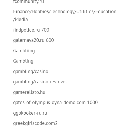
fcommunity.ru
Finance/Hobbies/Technology/Utilities/Education
/Media
findpolice.ru 700
galernaya20.ru 600
Gambliing
Gambling
gambling/casino
gambling/casino reviews
gamerellato.hu
gates-of-olympus-oyna-demo.com 1000
ggokpoker-ru.ru
greekgirlscode.com2