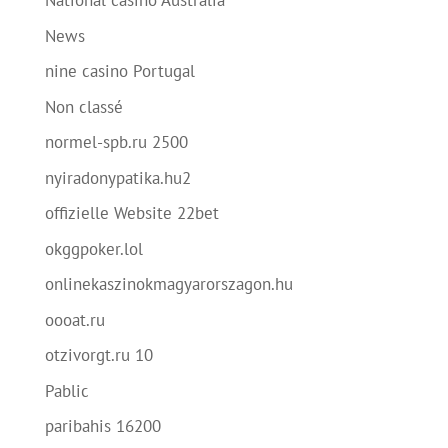
National casino Australia
News
nine casino Portugal
Non classé
normel-spb.ru 2500
nyiradonypatika.hu2
offizielle Website 22bet
okggpoker.lol
onlinekaszinokmagyarorszagon.hu
oooat.ru
otzivorgt.ru 10
Pablic
paribahis 16200