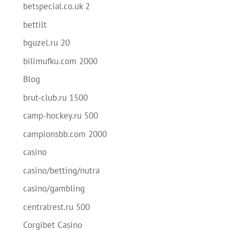
betspecial.co.uk 2
bettilt
bguzel.ru 20
bilimufku.com 2000
Blog
brut-club.ru 1500
camp-hockey.ru 500
campionsbb.com 2000
casino
casino/betting/nutra
casino/gambling
centralrest.ru 500
Corgibet Casino