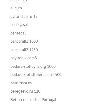
aug_rb
avito-club.ru 15
bahisyasal
bahsegel
bancorallZ 1000
bancorallZ 1250
baytronik.com3
bedava-slot-oyna.org 1000
bedava-slot-siteleri.com 1500
beirutista.es
beregaevo.ru 120
Bet on red casino Portugal