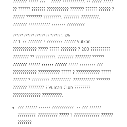
??????? ????? ??? – ????? ???????????. ?? ????? ?????
?? ?????? ??????? ??????????? ??????? ?????? ?????? ?
?????? ???????? ?????????, ???????? ?????????,
??????? ??????????? ??????? ?????????.
?????? ?????? ?????? ?? ?????? 2025
?? 1-?? ??????? ? ???????? ?????? Vulkan
???????????? ????? ????? ???????? ? 200 ??????????
???????? ?? ??????????. ???????? ???????? ??????
??????? ?????? ?????? ??????
????? ???????? ???
???????????? ??????????? ????? ? ???????????? ?????
??????? ? ????????? ??????????. ??????????? ???????
??????? ???????? ? Vulcan Club ????????
?????????????? ??????????.
??? ?????? ?????? ??????????? ?? ??? ??????
?????????, ?????????? ????? ? ????????????? ??????
???????.