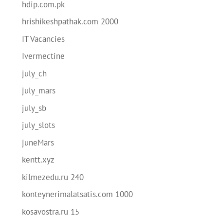
hdip.com.pk
hrishikeshpathak.com 2000
IT Vacancies
Ivermectine
july_ch
july_mars
july_sb
july_slots
juneMars
kentt.xyz
kilmezedu.ru 240
konteynerimalatsatis.com 1000
kosavostra.ru 15