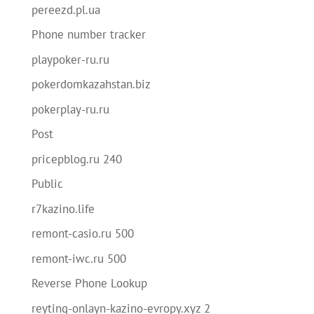
pereezd.pl.ua
Phone number tracker
playpoker-ru.ru
pokerdomkazahstan.biz
pokerplay-ru.ru
Post
pricepblog.ru 240
Public
r7kazino.life
remont-casio.ru 500
remont-iwc.ru 500
Reverse Phone Lookup
reyting-onlayn-kazino-evropy.xyz 2