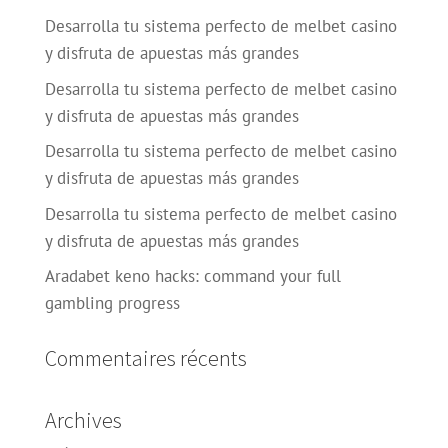
Desarrolla tu sistema perfecto de melbet casino
y disfruta de apuestas más grandes
Desarrolla tu sistema perfecto de melbet casino
y disfruta de apuestas más grandes
Desarrolla tu sistema perfecto de melbet casino
y disfruta de apuestas más grandes
Desarrolla tu sistema perfecto de melbet casino
y disfruta de apuestas más grandes
Aradabet keno hacks: command your full
gambling progress
Commentaires récents
Archives