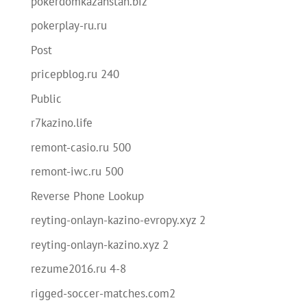
pokerdomkazahstan.biz
pokerplay-ru.ru
Post
pricepblog.ru 240
Public
r7kazino.life
remont-casio.ru 500
remont-iwc.ru 500
Reverse Phone Lookup
reyting-onlayn-kazino-evropy.xyz 2
reyting-onlayn-kazino.xyz 2
rezume2016.ru 4-8
rigged-soccer-matches.com2