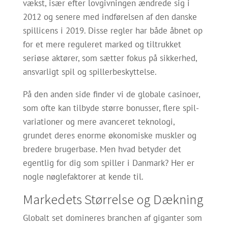
vækst, især efter lovgivningen ændrede sig i
2012 og senere med indførelsen af den danske
spillicens i 2019. Disse regler har både åbnet op
for et mere reguleret marked og tiltrukket
seriøse aktører, som sætter fokus på sikkerhed,
ansvarligt spil og spillerbeskyttelse.
På den anden side finder vi de globale casinoer,
som ofte kan tilbyde større bonusser, flere spil-
variationer og mere avanceret teknologi,
grundet deres enorme økonomiske muskler og
bredere brugerbase. Men hvad betyder det
egentlig for dig som spiller i Danmark? Her er
nogle nøglefaktorer at kende til.
Markedets Størrelse og Dækning
Globalt set domineres branchen af giganter som