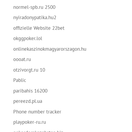
normel-spb.ru 2500
nyiradonypatika.hu2
offizielle Website 22bet
okggpoker.lol
onlinekaszinokmagyarorszagon.hu
oooat.ru
otzivorgt.ru 10
Pablic
paribahis 16200
pereezd.pl.ua
Phone number tracker
playpoker-ru.ru