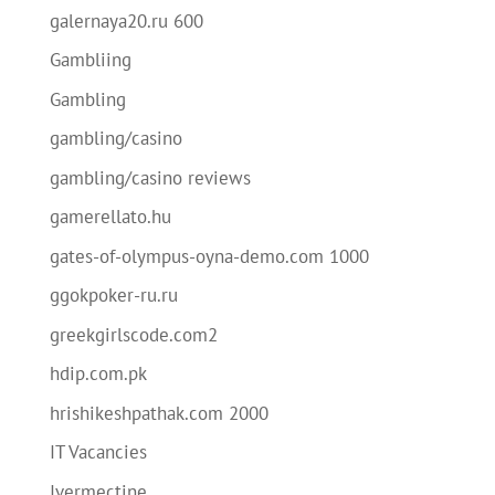
galernaya20.ru 600
Gambliing
Gambling
gambling/casino
gambling/casino reviews
gamerellato.hu
gates-of-olympus-oyna-demo.com 1000
ggokpoker-ru.ru
greekgirlscode.com2
hdip.com.pk
hrishikeshpathak.com 2000
IT Vacancies
Ivermectine