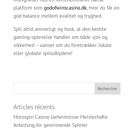
platform som
godofwinscasino.dk
, hvor du får en
god balance mellem kvalitet og tryghed.
Spil altid ansvarligt og husk, at den bedste
gaming-oplevelse handler om både sjov og
sikkerhed – uanset om du foretrækker lokale
eller globale spiludbydere!
Articles récents
Morospin Casino Geheimnisse Meisterhafte
Anleitung für gewinnende Spieler