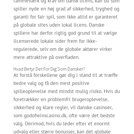
rammeværk og krav om dansk licens, kan du som
spiller nyde en høj grad af sikkerhed, tryghed og
garanti for fair spil, som ikke altid er garanteret
på globale sites uden lokal licens. Danske
spillere har derfor rigtig god grund til at vælge
licenserede lokale sider frem for ikke-
regulerede, selv om de globale aktører virker
mere attraktive på overfladen.
Hvad Betyr Det For Dig Som Dansker?
At forstå forskellene gør dig i stand til at træffe
bedre valg og få den mest positive
spilleoplevelse med mindst mulig risiko. Hvis du
foretrækker en problemfri brugeroplevelse,
sikkerhed og klare regler, vil danske casinoer,
som godofwinscasino.dk, ofte være det bedste
valg. Derimod, hvis du leder efter et enormt
udvalg eller større bonusser, kan det globale