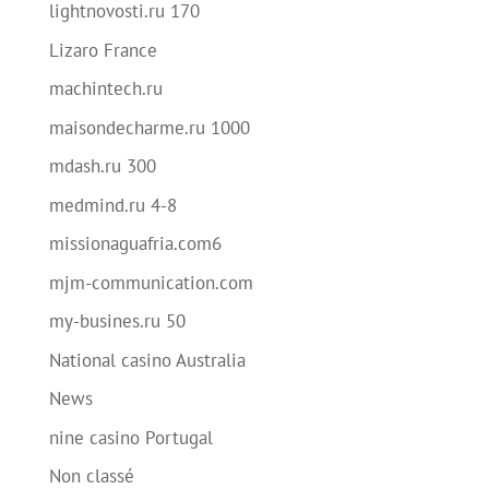
lightnovosti.ru 170
Lizaro France
machintech.ru
maisondecharme.ru 1000
mdash.ru 300
medmind.ru 4-8
missionaguafria.com6
mjm-communication.com
my-busines.ru 50
National casino Australia
News
nine casino Portugal
Non classé