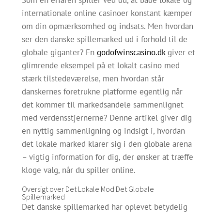
Som en erfaren spiller ved du, at både lokale og
internationale online casinoer konstant kæmper
om din opmærksomhed og indsats. Men hvordan
ser den danske spillemarked ud i forhold til de
globale giganter? En
godofwinscasino.dk
giver et
glimrende eksempel på et lokalt casino med
stærk tilstedeværelse, men hvordan står
danskernes foretrukne platforme egentlig når
det kommer til markedsandele sammenlignet
med verdensstjernerne? Denne artikel giver dig
en nyttig sammenligning og indsigt i, hvordan
det lokale marked klarer sig i den globale arena
– vigtig information for dig, der ønsker at træffe
kloge valg, når du spiller online.
Oversigt over Det Lokale Mod Det Globale
Spillemarked
Det danske spillemarked har oplevet betydelig