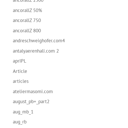
ancorallZ 2500
ancorallZ 50%
ancorallZ 750
ancorallZ 800
andreschweighofer.com4
antalyaerenhali.com 2
aprIPL
Article
articles
ateliermasomi.com
august_pb+_part2
aug_mb_1
aug_rb