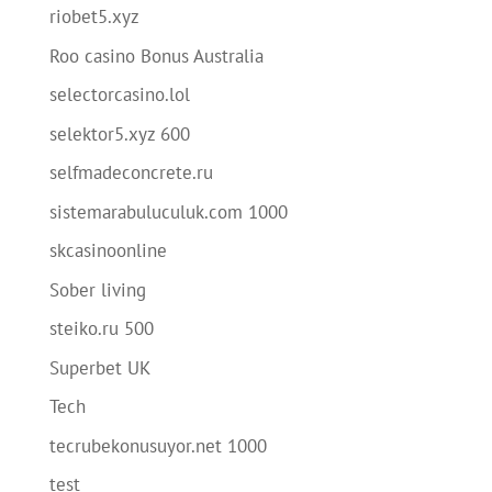
riobet5.xyz
Roo casino Bonus Australia
selectorcasino.lol
selektor5.xyz 600
selfmadeconcrete.ru
sistemarabuluculuk.com 1000
skcasinoonline
Sober living
steiko.ru 500
Superbet UK
Tech
tecrubekonusuyor.net 1000
test