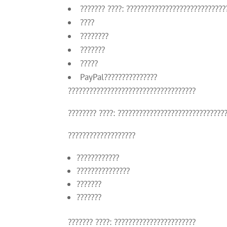
??????? ????: ????????????????????????????
????
????????
???????
?????
PayPal???????????????
????????????????????????????????????
???????? ????: ??????????????????????????????
???????????????????
????????????
???????????????
???????
???????
??????? ????: ???????????????????????