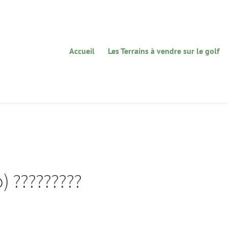
Accueil
Les Terrains à vendre sur le golf
) ?????????