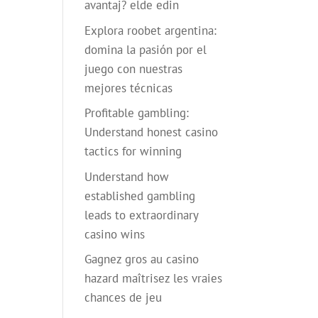
avantaj? elde edin
Explora roobet argentina:
domina la pasión por el
juego con nuestras
mejores técnicas
Profitable gambling:
Understand honest casino
tactics for winning
Understand how
established gambling
leads to extraordinary
casino wins
Gagnez gros au casino
hazard maîtrisez les vraies
chances de jeu