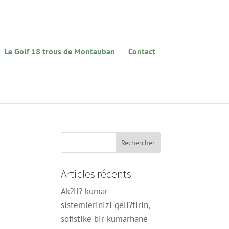
Le Golf 18 trous de Montauban
Contact
Articles récents
Ak?ll? kumar
sistemlerinizi geli?tirin,
sofistike bir kumarhane