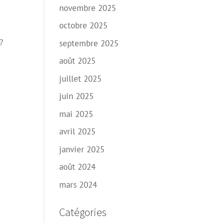
novembre 2025
octobre 2025
?
septembre 2025
août 2025
juillet 2025
juin 2025
mai 2025
avril 2025
janvier 2025
août 2024
mars 2024
Catégories