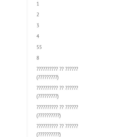
1
2
3
4
55
8
?????????? ?? ??????
(?????????)
?????????? ?? ??????
(?????????)
?????????? ?? ??????
(??????????)
?????????? ?? ??????
(??????????)