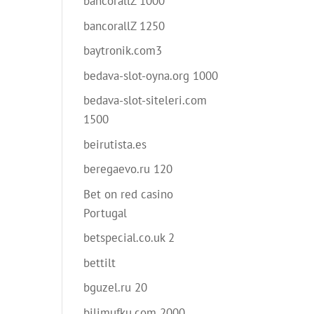
bancorallZ 1000
bancorallZ 1250
baytronik.com3
bedava-slot-oyna.org 1000
bedava-slot-siteleri.com
1500
beirutista.es
beregaevo.ru 120
Bet on red casino
Portugal
betspecial.co.uk 2
bettilt
bguzel.ru 20
bilimufku.com 2000