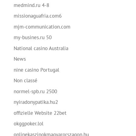
medmind.ru 4-8
missionaguafria.com6
mjm-communication.com
my-busines.ru 50
National casino Australia
News
nine casino Portugal
Non classé
normel-spb.ru 2500
nyiradonypatika.hu2
offizielle Website 22bet
okggpoker.lol
onlinekaszinokmagyarorszagon.hu