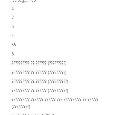
1
2
3
4
55
8
?????????? ?? ?????? (?????????)
?????????? ?? ?????? (?????????)
?????????? ?? ?????? (??????????)
?????????? ?? ?????? (??????????)
?????????? ??????? ?????? ??? ?????????? ?? ??????
(?????????)