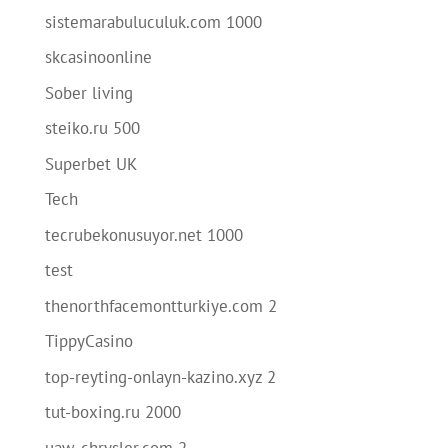
sistemarabuluculuk.com 1000
skcasinoonline
Sober living
steiko.ru 500
Superbet UK
Tech
tecrubekonusuyor.net 1000
test
thenorthfacemontturkiye.com 2
TippyCasino
top-reyting-onlayn-kazino.xyz 2
tut-boxing.ru 2000
uaw-chrysler.com 2