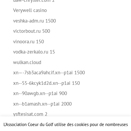
Verywell casino
veshka-adm.ru 1500
victorbout.ru 500
vinoora.ru 150
vodka-zerkalo.ru 15
wulkan.cloud
xn—-7sb3aca9ahcif.xn--p1ai 1500
xn--55-6kcyk1d2d.xn--p1ai 150
xn--90awgb.xn--p1ai 900
xn--b1amash.xn--p1ai 2000
ysftesisat.com 2
L’Association Coeur du Golf utilise des cookies pour de nombreuses
Méta