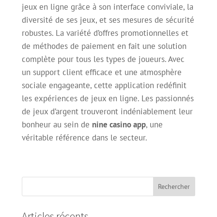
jeux en ligne grâce à son interface conviviale, la
diversité de ses jeux, et ses mesures de sécurité
robustes. La variété d’offres promotionnelles et
de méthodes de paiement en fait une solution
complète pour tous les types de joueurs. Avec
un support client efficace et une atmosphère
sociale engageante, cette application redéfinit
les expériences de jeux en ligne. Les passionnés
de jeux d’argent trouveront indéniablement leur
bonheur au sein de
nine casino app
, une
véritable référence dans le secteur.
Articles récents