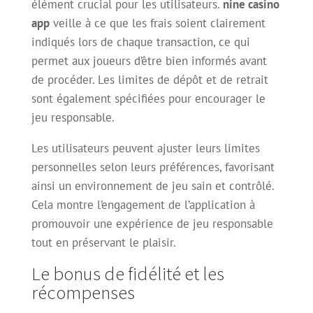
élément crucial pour les utilisateurs.
nine casino
app
veille à ce que les frais soient clairement
indiqués lors de chaque transaction, ce qui
permet aux joueurs d’être bien informés avant
de procéder. Les limites de dépôt et de retrait
sont également spécifiées pour encourager le
jeu responsable.
Les utilisateurs peuvent ajuster leurs limites
personnelles selon leurs préférences, favorisant
ainsi un environnement de jeu sain et contrôlé.
Cela montre l’engagement de l’application à
promouvoir une expérience de jeu responsable
tout en préservant le plaisir.
Le bonus de fidélité et les
récompenses