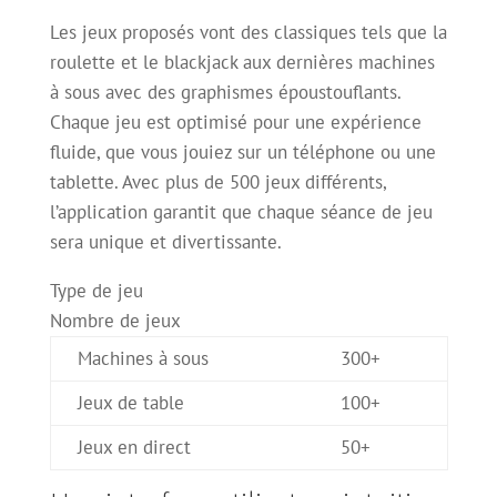
Les jeux proposés vont des classiques tels que la
roulette et le blackjack aux dernières machines
à sous avec des graphismes époustouflants.
Chaque jeu est optimisé pour une expérience
fluide, que vous jouiez sur un téléphone ou une
tablette. Avec plus de 500 jeux différents,
l’application garantit que chaque séance de jeu
sera unique et divertissante.
Type de jeu
Nombre de jeux
Machines à sous
300+
Jeux de table
100+
Jeux en direct
50+