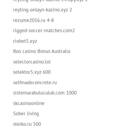
reyting-onlayn-kazino.xyz 2
rezume2016.ru 4-8
rigged-soccer-matches.com2
riobet5.xyz
Roo casino Bonus Australia
selectorcasino.lol
selektor5.xyz 600
selfmadeconcrete.ru
sistemarabuluculuk.com 1000
skcasinoonline
Sober living
steiko.ru 500