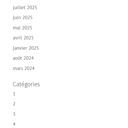
juillet 2025
juin 2025
mai 2025
avril 2025
janvier 2025
août 2024
mars 2024
Catégories
1
2
3
4