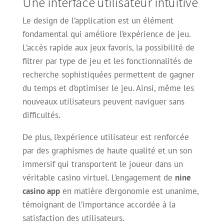
Une interface utilisateur intuitive
Le design de l’application est un élément
fondamental qui améliore l’expérience de jeu.
L’accès rapide aux jeux favoris, la possibilité de
filtrer par type de jeu et les fonctionnalités de
recherche sophistiquées permettent de gagner
du temps et d’optimiser le jeu. Ainsi, même les
nouveaux utilisateurs peuvent naviguer sans
difficultés.
De plus, l’expérience utilisateur est renforcée
par des graphismes de haute qualité et un son
immersif qui transportent le joueur dans un
véritable casino virtuel. L’engagement de
nine
casino app
en matière d’ergonomie est unanime,
témoignant de l’importance accordée à la
satisfaction des utilisateurs.