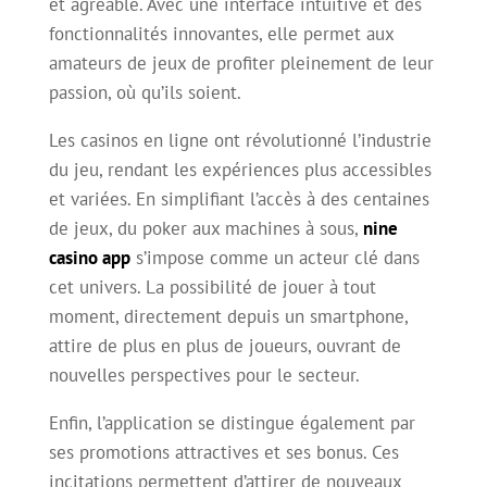
et agréable. Avec une interface intuitive et des
fonctionnalités innovantes, elle permet aux
amateurs de jeux de profiter pleinement de leur
passion, où qu’ils soient.
Les casinos en ligne ont révolutionné l’industrie
du jeu, rendant les expériences plus accessibles
et variées. En simplifiant l’accès à des centaines
de jeux, du poker aux machines à sous,
nine
casino app
s’impose comme un acteur clé dans
cet univers. La possibilité de jouer à tout
moment, directement depuis un smartphone,
attire de plus en plus de joueurs, ouvrant de
nouvelles perspectives pour le secteur.
Enfin, l’application se distingue également par
ses promotions attractives et ses bonus. Ces
incitations permettent d’attirer de nouveaux