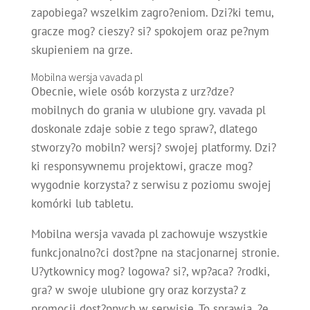
zapobiega? wszelkim zagro?eniom. Dzi?ki temu,
gracze mog? cieszy? si? spokojem oraz pe?nym
skupieniem na grze.
Mobilna wersja vavada pl
Obecnie, wiele osób korzysta z urz?dze?
mobilnych do grania w ulubione gry. vavada pl
doskonale zdaje sobie z tego spraw?, dlatego
stworzy?o mobiln? wersj? swojej platformy. Dzi?
ki responsywnemu projektowi, gracze mog?
wygodnie korzysta? z serwisu z poziomu swojej
komórki lub tabletu.
Mobilna wersja vavada pl zachowuje wszystkie
funkcjonalno?ci dost?pne na stacjonarnej stronie.
U?ytkownicy mog? logowa? si?, wp?aca? ?rodki,
gra? w swoje ulubione gry oraz korzysta? z
promocji dost?pnych w serwisie. To sprawia, ?e