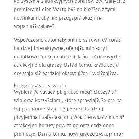
korzystanie z atrakcyjnych bonusów zwi?zanych z
premierami gier. Warto by? na bie??co z tymi
nowinkami, aby nie przegapi? okazji na
wspania?? zabaw?.
Wspó?czesne automaty online s? równie? coraz
bardziej interaktywne, oferuj?c mini-gry i
dodatkowe funkcjonalno?ci, które s? niezwykle
atrakcyjne dla graczy. Dzi?ki temu, ka?da sesja
gry staje si? bardziej ekscytuj?ca i wci?gaj?ca.
Korzy?ci z gry na vavada pl
Wybieraj?c vavada pl, gracze mog? cieszy? si?
wieloma korzy?ciami, które sprawiaj?, ?e gra na
tej platformie staje si? jeszcze bardziej
przyjemna i satysfakcjonuj?ca. Pierwsz? z nich s?
atrakcyjne bonusy powitalne oraz codzienne
promocje. Dzi?ki temu, nowi gracze zyskuj? mo?