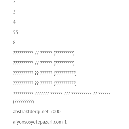
2
3
4
55
8
?????????? ?? ?????? (?????????)
?????????? ?? ?????? (?????????)
?????????? ?? ?????? (??????????)
?????????? ?? ?????? (??????????)
?????????? ??????? ?????? ??? ?????????? ?? ??????
(?????????)
abstraktdergi.net 2000
afyonsosyetepazari.com 1