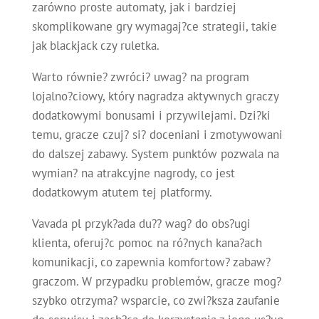
zarówno proste automaty, jak i bardziej
skomplikowane gry wymagaj?ce strategii, takie
jak blackjack czy ruletka.
Warto równie? zwróci? uwag? na program
lojalno?ciowy, który nagradza aktywnych graczy
dodatkowymi bonusami i przywilejami. Dzi?ki
temu, gracze czuj? si? doceniani i zmotywowani
do dalszej zabawy. System punktów pozwala na
wymian? na atrakcyjne nagrody, co jest
dodatkowym atutem tej platformy.
Vavada pl przyk?ada du?? wag? do obs?ugi
klienta, oferuj?c pomoc na ró?nych kana?ach
komunikacji, co zapewnia komfortow? zabaw?
graczom. W przypadku problemów, gracze mog?
szybko otrzyma? wsparcie, co zwi?ksza zaufanie