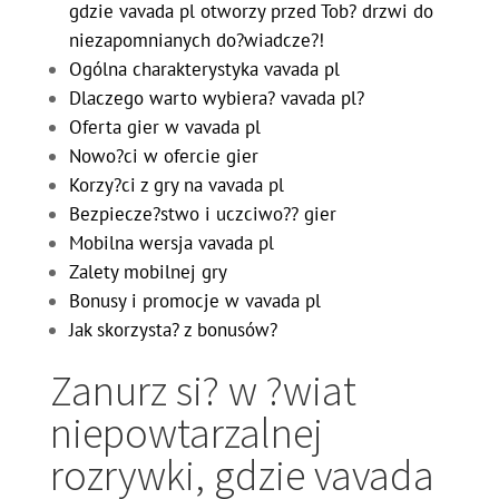
gdzie vavada pl otworzy przed Tob? drzwi do
niezapomnianych do?wiadcze?!
Ogólna charakterystyka vavada pl
Dlaczego warto wybiera? vavada pl?
Oferta gier w vavada pl
Nowo?ci w ofercie gier
Korzy?ci z gry na vavada pl
Bezpiecze?stwo i uczciwo?? gier
Mobilna wersja vavada pl
Zalety mobilnej gry
Bonusy i promocje w vavada pl
Jak skorzysta? z bonusów?
Zanurz si? w ?wiat
niepowtarzalnej
rozrywki, gdzie vavada