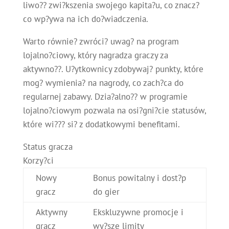
liwo?? zwi?kszenia swojego kapita?u, co znacz?
co wp?ywa na ich do?wiadczenia.
Warto równie? zwróci? uwag? na program
lojalno?ciowy, który nagradza graczy za
aktywno??. U?ytkownicy zdobywaj? punkty, które
mog? wymienia? na nagrody, co zach?ca do
regularnej zabawy. Dzia?alno?? w programie
lojalno?ciowym pozwala na osi?gni?cie statusów,
które wi??? si? z dodatkowymi benefitami.
Status gracza
Korzy?ci
Nowy
Bonus powitalny i dost?p
gracz
do gier
Aktywny
Ekskluzywne promocje i
gracz
wy?sze limity