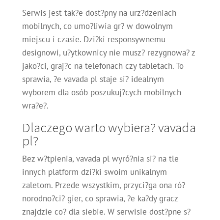
Serwis jest tak?e dost?pny na urz?dzeniach
mobilnych, co umo?liwia gr? w dowolnym
miejscu i czasie. Dzi?ki responsywnemu
designowi, u?ytkownicy nie musz? rezygnowa? z
jako?ci, graj?c na telefonach czy tabletach. To
sprawia, ?e vavada pl staje si? idealnym
wyborem dla osób poszukuj?cych mobilnych
wra?e?.
Dlaczego warto wybiera? vavada
pl?
Bez w?tpienia, vavada pl wyró?nia si? na tle
innych platform dzi?ki swoim unikalnym
zaletom. Przede wszystkim, przyci?ga ona ró?
norodno?ci? gier, co sprawia, ?e ka?dy gracz
znajdzie co? dla siebie. W serwisie dost?pne s?