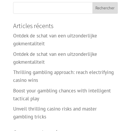
Articles récents
Ontdek de schat van een uitzonderlijke
gokmentaliteit
Ontdek de schat van een uitzonderlijke
gokmentaliteit
Thrilling gambling approach: reach electrifying
casino wins
Boost your gambling chances with intelligent
tactical play
Unveil thrilling casino risks and master
gambling tricks