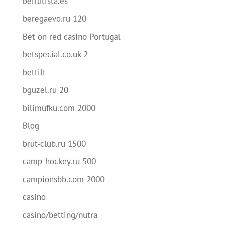
beirutista.es
beregaevo.ru 120
Bet on red casino Portugal
betspecial.co.uk 2
bettilt
bguzel.ru 20
bilimufku.com 2000
Blog
brut-club.ru 1500
camp-hockey.ru 500
campionsbb.com 2000
casino
casino/betting/nutra