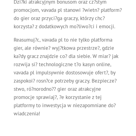
Dzi?ki atrakcyjnym bonusom oraz cz?stym
promocjom, vavada pl stanowi ?wietn? platform?
do gier oraz przyci?ga graczy, którzy chc?
korzysta? z dodatkowych mo?liwo?ci i emocji.
Reasumuj?c, vavada pl to nie tylko platforma
gier, ale równie? wyj?tkowa przestrze?, gdzie
ka?dy gracz znajdzie co? dla siebie. W miar? jak
rozwija si? technologiczne t?o kasyn online,
vavada pl impulsywnie dostosowuje ofert?, by
zaspokoi? rosn?ce potrzeby graczy. Bezpiecze?
stwo, ró?norodno?? gier oraz atrakcyjne
promocje sprawiaj?, ?e korzystanie z tej
platformy to inwestycja w niezapomniane do?
wiadczenia!