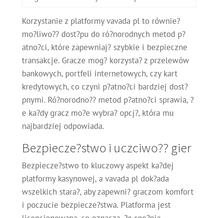
Korzystanie z platformy vavada pl to równie?
mo?liwo?? dost?pu do ró?norodnych metod p?
atno?ci, które zapewniaj? szybkie i bezpieczne
transakcje. Gracze mog? korzysta? z przelewów
bankowych, portfeli internetowych, czy kart
kredytowych, co czyni p?atno?ci bardziej dost?
pnymi. Ró?norodno?? metod p?atno?ci sprawia, ?
e ka?dy gracz mo?e wybra? opcj?, która mu
najbardziej odpowiada.
Bezpiecze?stwo i uczciwo?? gier
Bezpiecze?stwo to kluczowy aspekt ka?dej
platformy kasynowej, a vavada pl dok?ada
wszelkich stara?, aby zapewni? graczom komfort
i poczucie bezpiecze?stwa. Platforma jest