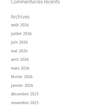
Commentaires récents
Archives
août 2026
juillet 2026
juin 2026
mai 2026
avril 2026
mars 2026
février 2026
janvier 2026
décembre 2025
novembre 2025