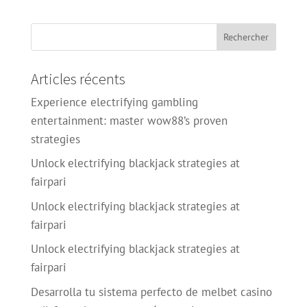
Articles récents
Experience electrifying gambling
entertainment: master wow88’s proven
strategies
Unlock electrifying blackjack strategies at
fairpari
Unlock electrifying blackjack strategies at
fairpari
Unlock electrifying blackjack strategies at
fairpari
Desarrolla tu sistema perfecto de melbet casino