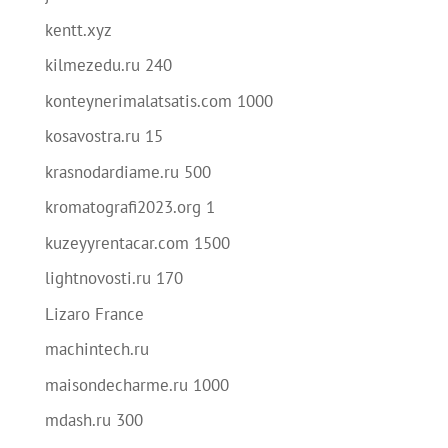
kentt.xyz
kilmezedu.ru 240
konteynerimalatsatis.com 1000
kosavostra.ru 15
krasnodardiame.ru 500
kromatografi2023.org 1
kuzeyyrentacar.com 1500
lightnovosti.ru 170
Lizaro France
machintech.ru
maisondecharme.ru 1000
mdash.ru 300