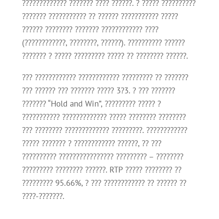
????????????? ??????? ???? ??????. ? ????? ??????????
??????? ??????????? ?? ?????? ??????????? ?????
?????? ???????? ??????? ???????????? ????
(????????????, ????????, ??????). ?????????? ??????
??????? ? ????? ????????? ????? ?? ???????? ??????.
??? ???????????? ???????????? ????????? ?? ???????
??? ?????? ??? ??????? ????? 3?3. ? ??? ???????
??????? “Hold and Win”, ????????? ????? ?
??????????? ????????????? ????? ???????? ????????
??? ???????? ????????????? ?????????. ????????????
????? ??????? ? ???????????? ??????, ?? ???
?????????? ???????????????? ????????? – ????????
????????? ???????? ??????. RTP ????? ???????? ??
????????? 95.66%, ? ??? ???????????? ?? ?????? ??
????-???????.