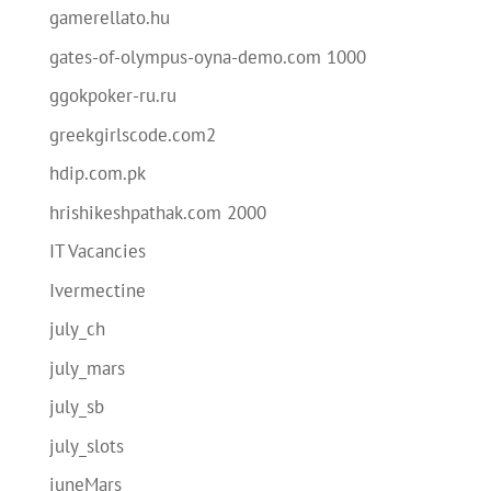
gamerellato.hu
gates-of-olympus-oyna-demo.com 1000
ggokpoker-ru.ru
greekgirlscode.com2
hdip.com.pk
hrishikeshpathak.com 2000
IT Vacancies
Ivermectine
july_ch
july_mars
july_sb
july_slots
juneMars